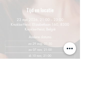
Tijd en locatie
23 mei 2026, 21:00 – 23:00
Knokke-Heist, Elizabetlaan 160, 8300
Knokke-Heist, België
Andere datums
za 29 aug, 21:30
za 07 nov, 21:00
di 10 nov, 21:00
Bekijk alle 4 datums
Deel dit evenement