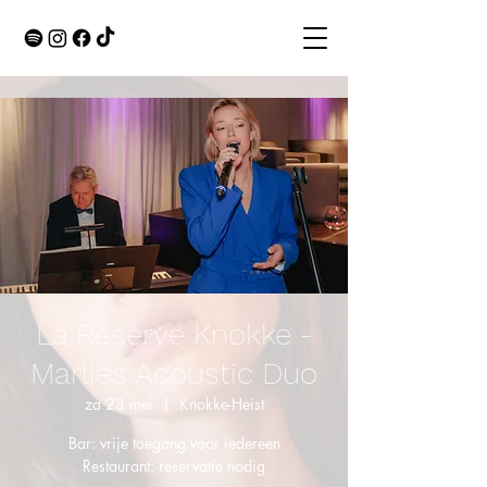
La Réserve Knokke -
Marlies Acoustic Duo
za 23 mei
  |  
Knokke-Heist
Bar: vrije toegang voor iedereen
Restaurant: reservatie nodig