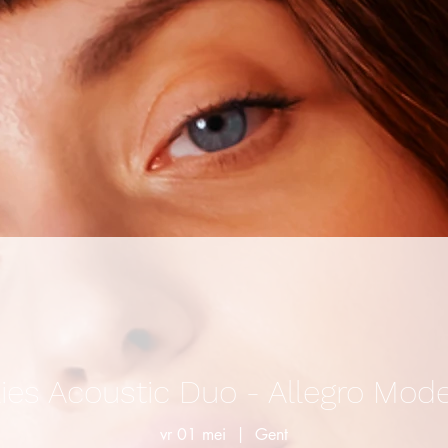
ies Acoustic Duo - Allegro Mod
vr 01 mei
  |  
Gent