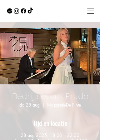
Bedrijfsevent Prado
do 28 aug
  |  
Nazareth-De Pinte
Tijd en locatie
28 aug 2025, 18:00 – 22:00