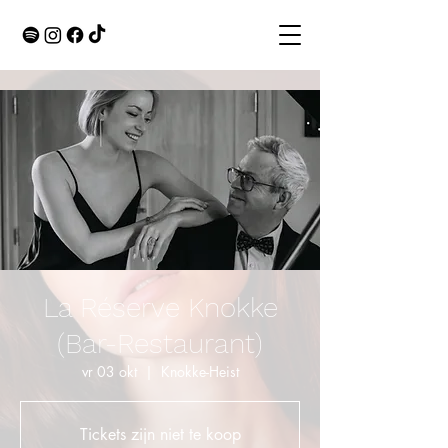
La Réserve Knokke
(Bar-Restaurant)
vr 03 okt
  |  
Knokke-Heist
Tickets zijn niet te koop