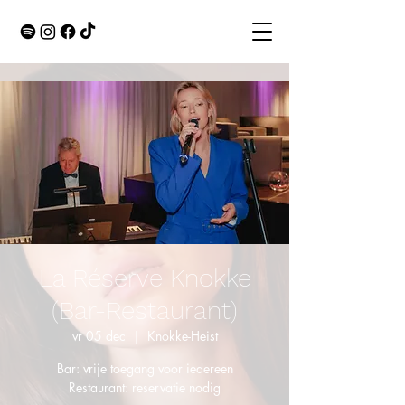
La Réserve Knokke
(Bar-Restaurant)
vr 05 dec
  |  
Knokke-Heist
Bar: vrije toegang voor iedereen
Restaurant: reservatie nodig