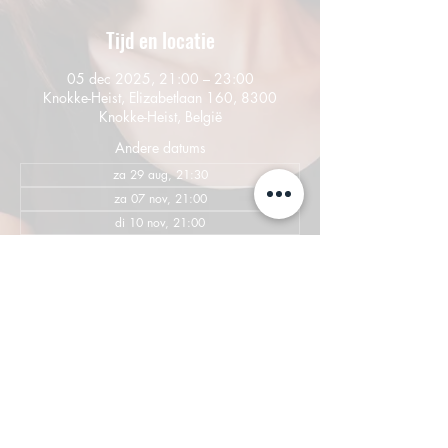
Tijd en locatie
05 dec 2025, 21:00 – 23:00
Knokke-Heist, Elizabetlaan 160, 8300
Knokke-Heist, België
Andere datums
za 29 aug, 21:30
za 07 nov, 21:00
di 10 nov, 21:00
Bekijk alle 4 datums
Deel dit evenement