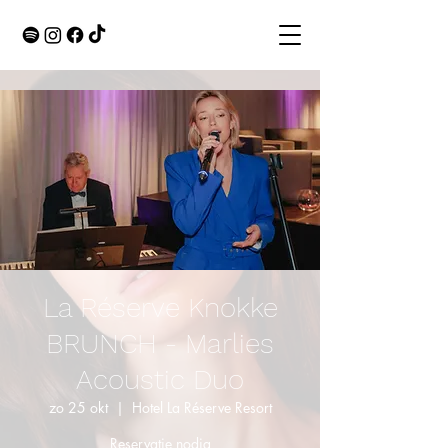
La Réserve Knokke
BRUNCH - Marlies
Acoustic Duo
zo 25 okt
  |  
Hotel La Réserve Resort
Reservatie nodig