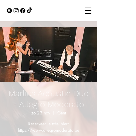
Marlies Acoustic Duo
- Allegro Moderato
zo 23 nov
  |  
Gent
Reserveer je tafel hier:
https://www.allegromoderato.be