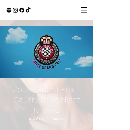
Zoute Grand Prix -
Gallery Privé Night
Knokke
vr 09 okt
  |  
Knokke