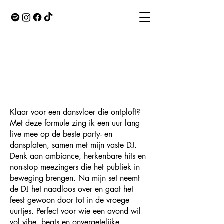
Marlies Party Set
with Dj
Klaar voor een dansvloer die ontploft?
Met deze formule zing ik een uur lang
live mee op de beste party- en
dansplaten, samen met mijn vaste DJ.
Denk aan ambiance, herkenbare hits en
non-stop meezingers die het publiek in
beweging brengen. Na mijn set neemt
de DJ het naadloos over en gaat het
feest gewoon door tot in de vroege
uurtjes. Perfect voor wie een avond wil
vol vibe, beats en onvergetelijke